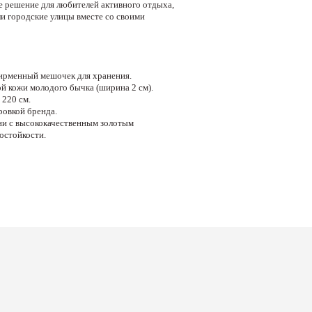
е решение для любителей активного отдыха,
и городские улицы вместе со своими
фирменный мешочек для хранения.
ой кожи молодого бычка (ширина 2 см).
 220 см.
ровкой бренда.
уни с высококачественным золотым
остойкости.