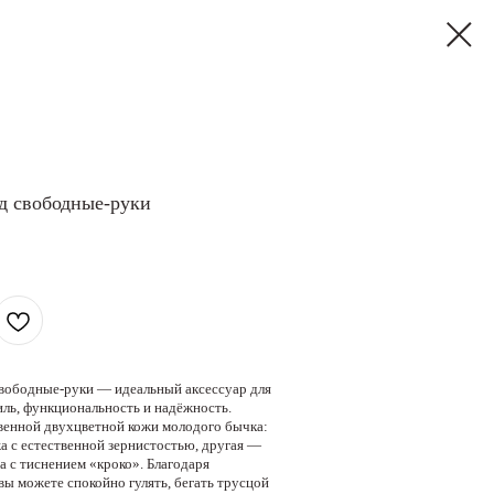
д свободные-руки
ободные-руки — идеальный аксессуар для
иль, функциональность и надёжность.
венной двухцветной кожи молодого бычка:
а с естественной зернистостью, другая —
 с тиснением «кроко». Благодаря
вы можете спокойно гулять, бегать трусцой