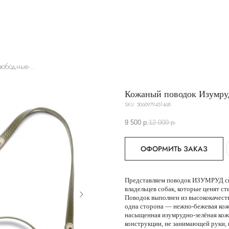
Кожаный поводок Изумруд свободные-руки
Кожаный поводок Изумру
SKU:
5060979451468
9 500
р.
12 000
р.
ОФОРМИТЬ ЗАКАЗ
Представляем поводок ИЗУМРУД св
владельцев собак, которые ценят ст
Поводок выполнен из высококачест
одна сторона — нежно-бежевая кож
насыщенная изумрудно-зелёная кожа
конструкции, не занимающей руки, 