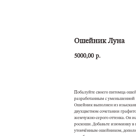
Ошейник Луна
5000,00
р.
ОФОРМИТЬ ЗАКАЗ
Побалуйте своего питомца оше
разработанным с уменьшенной 
Ошейник выполнен из изысканн
двухцветном сочетании графито
жемчужно-серого оттенка. Он и
роскоши. Добавьте изюминку в 
утончённым ошейником, допол