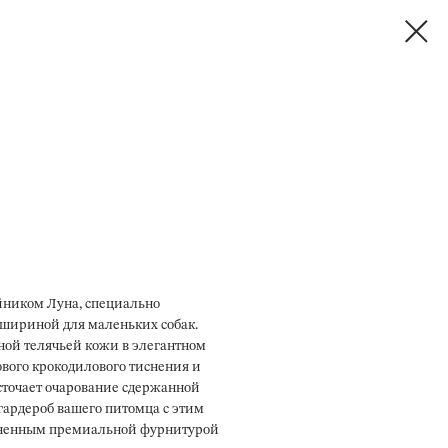
йником Луна, специально
шириной для маленьких собак.
ой телячьей кожи в элегантном
вого крокодилового тиснения и
сточает очарование сдержанной
гардероб вашего питомца с этим
ненным премиальной фурнитурой