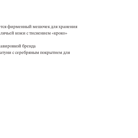
ется фирменный мешочек для хранения
елячьей кожи с тиснением «кроко»
равировкой бренда
латуни с серебряным покрытием для