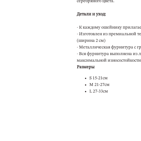
серебряного цвета.
Детали и уход:
· К каждому ошейнику прилага
· Изготовлен из премиальной т
(ширина 2 см)
· Металлическая фурнитура с г
· Вся фурнитура выполнена из 
максимальной износостойкости
Размеры
S 15-21см
М 21-27см
L 27-33см