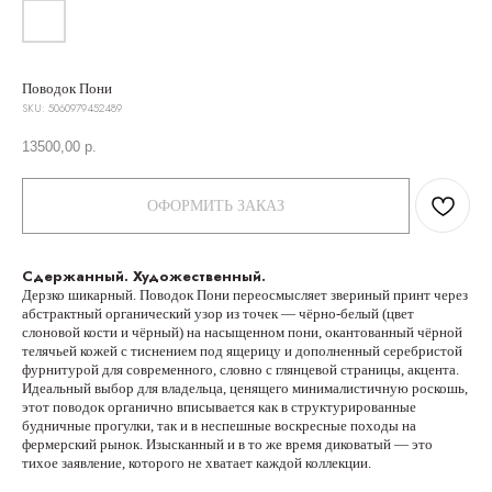
Поводок Пони
SKU:
5060979452489
13500,00
р.
ОФОРМИТЬ ЗАКАЗ
Сдержанный. Художественный.
Дерзко шикарный. Поводок Пони переосмысляет звериный принт через
абстрактный органический узор из точек — чёрно-белый (цвет
слоновой кости и чёрный) на насыщенном пони, окантованный чёрной
телячьей кожей с тиснением под ящерицу и дополненный серебристой
фурнитурой для современного, словно с глянцевой страницы, акцента.
Идеальный выбор для владельца, ценящего минималистичную роскошь,
этот поводок органично вписывается как в структурированные
будничные прогулки, так и в неспешные воскресные походы на
фермерский рынок. Изысканный и в то же время диковатый — это
тихое заявление, которого не хватает каждой коллекции.
Руководство по размерам