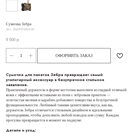
Сумочка Зебра
SKU:
50609794524341
9 500
р.
ОФОРМИТЬ ЗАКАЗ
Сумочка для пакетов Зебра превращает самый
утилитарный аксессуар в безупречное стильное
заявление.
Практичный держатель в форме косточки выполнен из гладкой телячьей
кожи с эффектными вставками из пони с зебровым принтом —
золотистая молния и карабин добавляют изящества и безупречной
функциональности. Любимый такими ценителями вкуса, как вы,
держатель Зебра отличается стильным дизайном и идеальными
Руководство по размерам
пропорциями, чтобы дополнить любой поводок или сумку. Каждая
прогулка превращается в момент на подиуме.
Детали и уход: