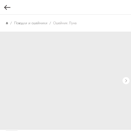
Поводки и ошейники
Ошейник Луна