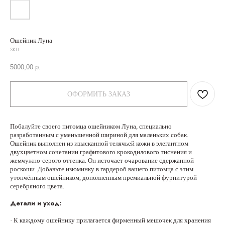
Ошейник Луна
SKU:
5000,00
р.
ОФОРМИТЬ ЗАКАЗ
Побалуйте своего питомца ошейником Луна, специально
разработанным с уменьшенной шириной для маленьких собак.
Ошейник выполнен из изысканной телячьей кожи в элегантном
двухцветном сочетании графитового крокодилового тиснения и
жемчужно-серого оттенка. Он источает очарование сдержанной
роскоши. Добавьте изюминку в гардероб вашего питомца с этим
утончённым ошейником, дополненным премиальной фурнитурой
серебряного цвета.
Детали и уход:
· К каждому ошейнику прилагается фирменный мешочек для хранения