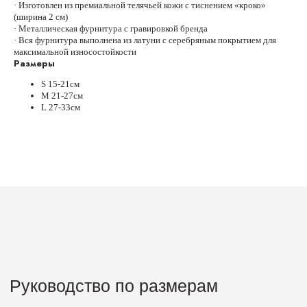
· Изготовлен из премиальной телячьей кожи с тиснением «кроко»
(ширина 2 см)
Руководство по размерам
· Металлическая фурнитура с гравировкой бренда
· Вся фурнитура выполнена из латуни с серебряным покрытием для
максимальной износостойкости
Размеры
S 15-21см
М 21-27см
L 27-33см